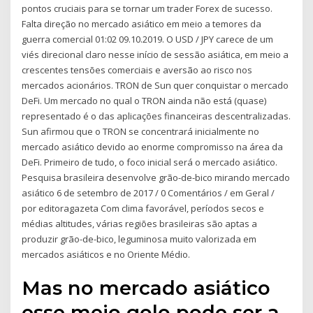
pontos cruciais para se tornar um trader Forex de sucesso.
Falta direção no mercado asiático em meio a temores da
guerra comercial 01:02 09.10.2019. O USD / JPY carece de um
viés direcional claro nesse início de sessão asiática, em meio a
crescentes tensões comerciais e aversão ao risco nos
mercados acionários. TRON de Sun quer conquistar o mercado
DeFi. Um mercado no qual o TRON ainda não está (quase)
representado é o das aplicações financeiras descentralizadas.
Sun afirmou que o TRON se concentrará inicialmente no
mercado asiático devido ao enorme compromisso na área da
DeFi. Primeiro de tudo, o foco inicial será o mercado asiático.
Pesquisa brasileira desenvolve grão-de-bico mirando mercado
asiático 6 de setembro de 2017 / 0 Comentários / em Geral /
por editoragazeta Com clima favorável, períodos secos e
médias altitudes, várias regiões brasileiras são aptas a
produzir grão-de-bico, leguminosa muito valorizada em
mercados asiáticos e no Oriente Médio.
Mas no mercado asiático
esse meio golo pode ser a