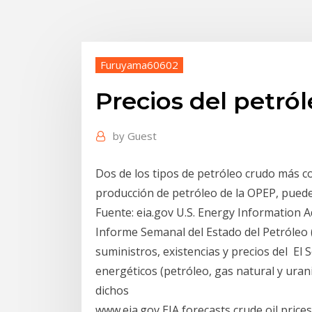
Furuyama60602
Precios del petról
by
Guest
Dos de los tipos de petróleo crudo más co
producción de petróleo de la OPEP, puede
Fuente: eia.gov U.S. Energy Information A
Informe Semanal del Estado del Petróleo 
suministros, existencias y precios del El 
energéticos (petróleo, gas natural y urani
dichos
www.eia.gov EIA forecasts crude oil prices w